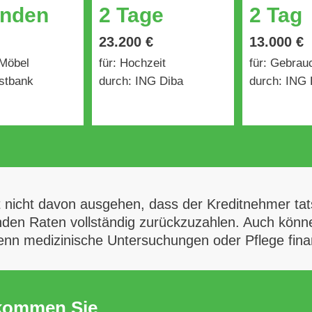
unden
2 Tage
2 Tag
23.200 €
13.000 €
 Möbel
für: Hochzeit
für: Gebra
stbank
durch: ING Diba
durch: ING 
t nicht davon ausgehen, dass der Kreditnehmer tats
enden Raten vollständig zurückzuzahlen. Auch können
wenn medizinische Untersuchungen oder Pflege fin
ekommen Sie