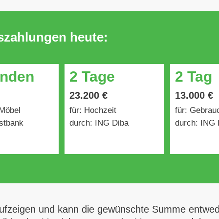
uszahlungen heute:
unden
2 Tage
2 Tag
23.200 €
13.000 €
 Möbel
für: Hochzeit
für: Gebra
stbank
durch: ING Diba
durch: ING 
ufzeigen und kann die gewünschte Summe entweder