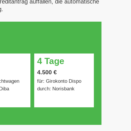
ditantrag auffallen, die automatische
g.
4 Tage
4.500 €
uchtwagen
für: Girokonto Dispo
Diba
durch: Norisbank