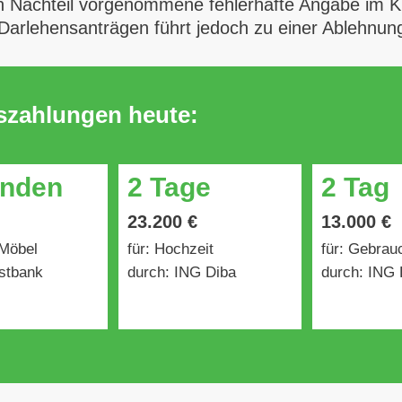
 Nachteil vorgenommene fehlerhafte Angabe im Kre
 Darlehensanträgen führt jedoch zu einer Ablehnun
uszahlungen heute:
unden
2 Tage
2 Tag
23.200 €
13.000 €
 Möbel
für: Hochzeit
für: Gebra
stbank
durch: ING Diba
durch: ING 