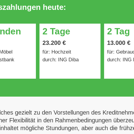
uszahlungen heute:
unden
2 Tage
2 Tag
23.200 €
13.000 €
 Möbel
für: Hochzeit
für: Gebra
stbank
durch: ING Diba
durch: ING 
lches gezielt zu den Vorstellungen des Kreditneh
her Flexibilität in den Rahmenbedingungen überzeug
beinhaltet mögliche Stundungen, aber auch die früh