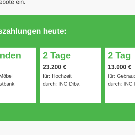
ebote ein.
uszahlungen heute:
unden
2 Tage
2 Tag
23.200 €
13.000 €
 Möbel
für: Hochzeit
für: Gebra
stbank
durch: ING Diba
durch: ING 