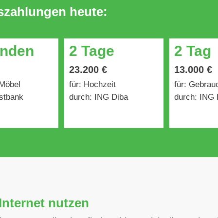
uszahlungen heute:
unden
2 Tage
2 Tag
23.200 €
13.000 €
 Möbel
für: Hochzeit
für: Gebra
stbank
durch: ING Diba
durch: ING 
Internet nutzen