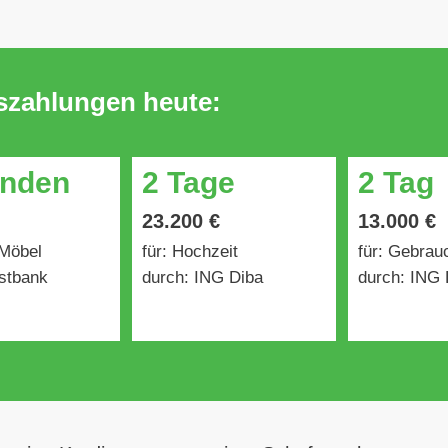
uszahlungen heute:
unden
2 Tage
2 Tag
23.200 €
13.000 €
 Möbel
für: Hochzeit
für: Gebra
stbank
durch: ING Diba
durch: ING 