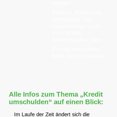
machen
4 Kulanz, Kosten und
Verlustangst: Die
Umschuldung macht
auch für den
Darlehensgeber Sinn
5 Kredit umschulden:
Beide Seiten profitieren
Alle Infos zum Thema „Kredit
umschulden“ auf einen Blick:
Im Laufe der Zeit ändert sich die