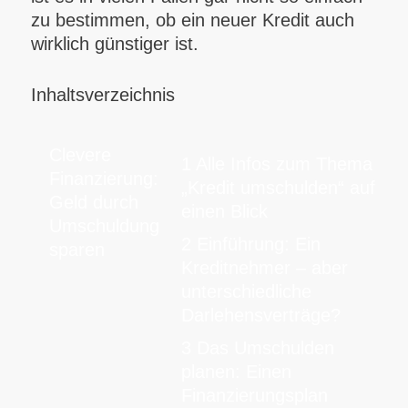
zu bestimmen, ob ein neuer Kredit auch
wirklich günstiger ist.
Inhaltsverzeichnis
Clevere
1 Alle Infos zum Thema
Finanzierung:
„Kredit umschulden“ auf
Geld durch
einen Blick
Umschuldung
2 Einführung: Ein
sparen
Kreditnehmer – aber
unterschiedliche
Darlehensverträge?
3 Das Umschulden
planen: Einen
Finanzierungsplan