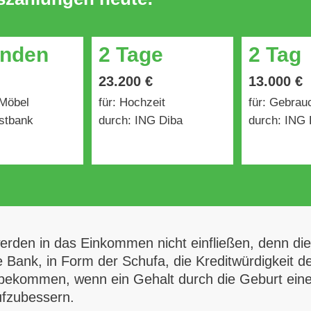
unden
2 Tage
2 Tag
23.200 €
13.000 €
 Möbel
für: Hochzeit
für: Gebra
stbank
durch: ING Diba
durch: ING 
rden in das Einkommen nicht einfließen, denn dies
Bank, in Form der Schufa, die Kreditwürdigkeit des 
zu bekommen, wenn ein Gehalt durch die Geburt ein
ufzubessern.