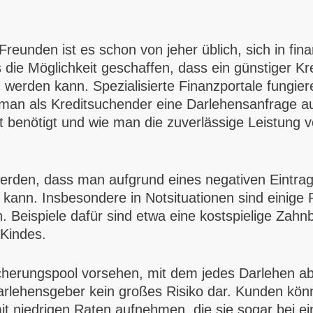
eunden ist es schon von jeher üblich, sich in fina
s die Möglichkeit geschaffen, dass ein günstiger K
rden kann. Spezialisierte Finanzportale fungiere
t man als Kreditsuchender eine Darlehensanfrage au
benötigt und wie man die zuverlässige Leistung v
werden, dass man aufgrund eines negativen Eintrag
nn. Insbesondere in Notsituationen sind einige Pr
 Beispiele dafür sind etwa eine kostspielige Zahn
 Kindes.
cherungspool vorsehen, mit dem jedes Darlehen abge
arlehensgeber kein großes Risiko dar. Kunden kön
mit niedrigen Raten aufnehmen, die sie sogar bei 