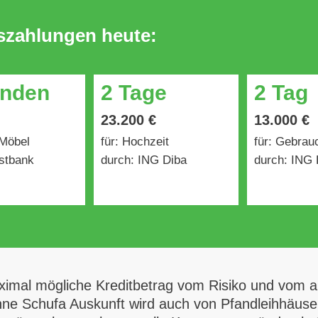
uszahlungen heute:
unden
2 Tage
2 Tag
23.200 €
13.000 €
 Möbel
für: Hochzeit
für: Gebra
stbank
durch: ING Diba
durch: ING 
ximal mögliche Kreditbetrag vom Risiko und vom ak
ohne Schufa Auskunft wird auch von Pfandleihhäus